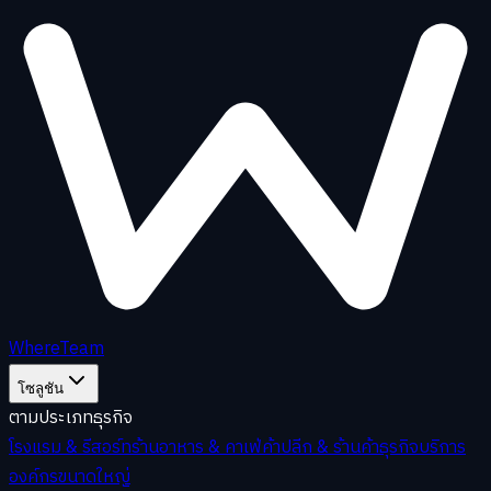
WhereTeam
โซลูชัน
ตามประเภทธุรกิจ
โรงแรม & รีสอร์ท
ร้านอาหาร & คาเฟ่
ค้าปลีก & ร้านค้า
ธุรกิจบริการ
องค์กรขนาดใหญ่