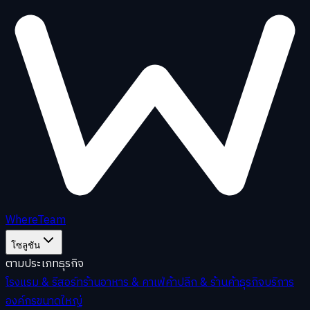
WhereTeam
โซลูชัน
ตามประเภทธุรกิจ
โรงแรม & รีสอร์ท
ร้านอาหาร & คาเฟ่
ค้าปลีก & ร้านค้า
ธุรกิจบริการ
องค์กรขนาดใหญ่