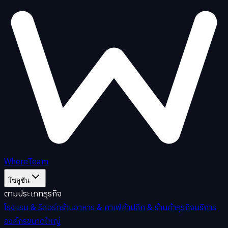
WhereTeam
โซลูชัน
ตามประเภทธุรกิจ
โรงแรม & รีสอร์ท
ร้านอาหาร & คาเฟ่
ค้าปลีก & ร้านค้า
ธุรกิจบริการ
องค์กรขนาดใหญ่